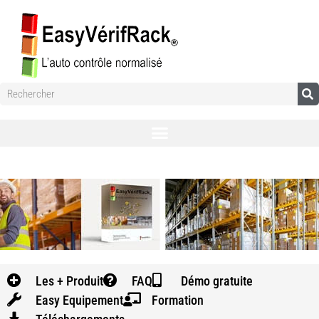
Votre maintenance d’entrepôt conforme aux normes
grâce à l’application EasyVérifRack
Les + Produit
FAQ
Démo gratuite
Easy Equipement
Formation
Découvrez pourquoi