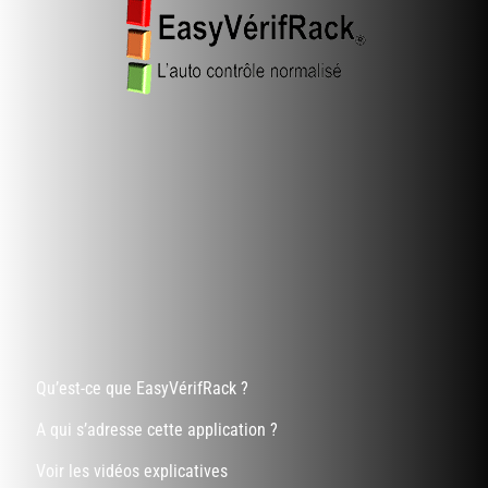
Qu’est-ce que EasyVérifRack ?
A qui s’adresse cette application ?
Voir les vidéos explicatives